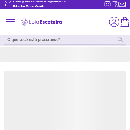
Primeira Troca Grátis
Produtos de produção Brasileira
Parcelamento das compras
Frete grátis consulte o regulamento
Primeira Troca Grátis
Moda
Coleções
Utilidades
World
Scouting
Feminino
Coleção
Acampamento
Snoopy
Acampame
Acessórios
Viagem
Eventos
Moda
Masculino
Outros
Coleção Scouts
Acessórios
Infantil
Vibes
Outros
Coleção Flor de
Educativo
Lis
Coleção