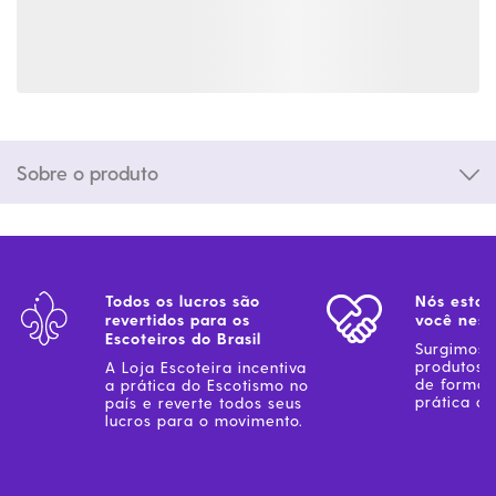
Sobre o produto
Todos os lucros são
Nós estam
revertidos para os
você ness
Escoteiros do Brasil
Surgimos 
produtos 
A Loja Escoteira incentiva
de forma 
a prática do Escotismo no
prática do
país e reverte todos seus
lucros para o movimento.