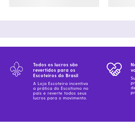
Todos os lucros são
N
revertidos para os
v
Escoteiros do Brasil
S
p
A Loja Escoteira incentiva
d
a prática do Escotismo no
pr
país e reverte todos seus
lucros para o movimento.