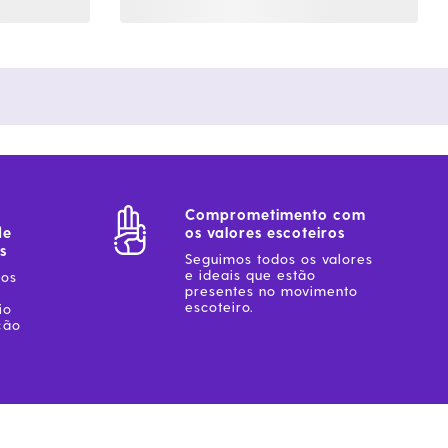
Comprometimento com
de
os valores escoteiros
s
Seguimos todos os valores
e ideais que estão
sos
presentes no movimento
escoteiro.
io
ção