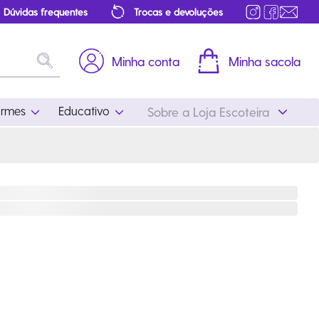
Dúvidas frequentes
Trocas e devoluções
Minha conta
Minha sacola
ormes
Educativo
Sobre a Loja Escoteira
Uniformes
Educativo
Feminino
Distintivos
Masculino
Literatura
Infantil
Programa Educativo
Atualizado
ros
Acessórios Escoteiros
Mapa de Progressão
Certificados
Cordões