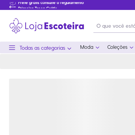
Primeira Troca Grátis
…
Produtos de produção Brasileira
Parcelamento das compras
Frete grátis consulte o regulamento
Primeira Troca Grátis
Moda
Coleções
Todas as categorias
Moda
Coleções
Utilid
Feminino
Coleção Snoopy
Acam
Acessórios
Eventos
Viag
Masculino
Coleção Scouts Vibes
Outro
Infantil
Coleção Flor de Lis
Coleção Centenário
Ramo Filhotes