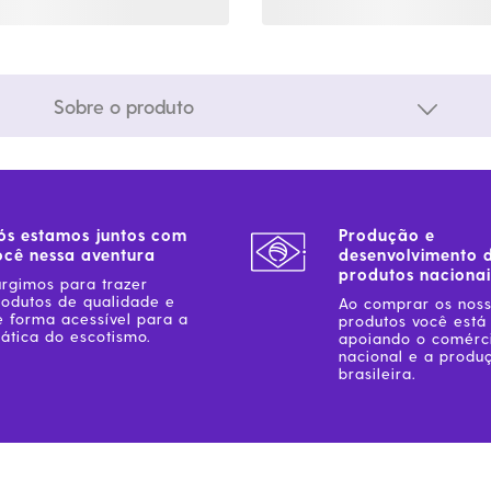
Sobre o produto
ós estamos juntos com
Produção e
ocê nessa aventura
desenvolvimento 
produtos nacionai
urgimos para trazer
rodutos de qualidade e
Ao comprar os nos
e forma acessível para a
produtos você está
ática do escotismo.
apoiando o comérc
nacional e a produ
brasileira.