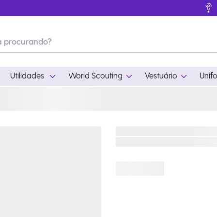
Utilidades
World Scouting
Vestuário
Unif
ades
World Scouting
Vestuário
pamento
Acampamento
Feminino
em
Moda
Masculino
s
Acessórios
Infantil
Outros
Acessórios Escotei
Educativo
Ramo Filhotes