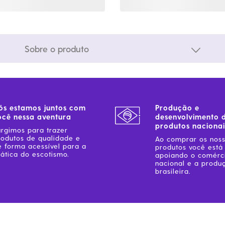
Sobre o produto
ós estamos juntos com
Produção e
ocê nessa aventura
desenvolvimento 
produtos nacionai
urgimos para trazer
rodutos de qualidade e
Ao comprar os nos
e forma acessível para a
produtos você está
ática do escotismo.
apoiando o comérc
nacional e a produ
brasileira.