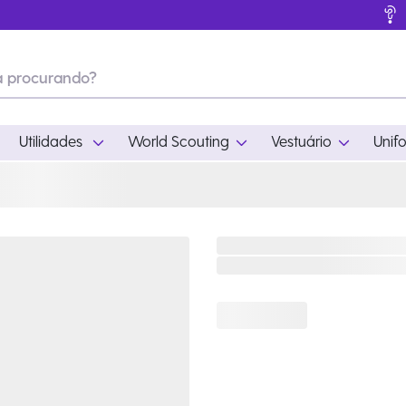
Utilidades
World Scouting
Vestuário
Unif
ades
World Scouting
Vestuário
pamento
Acampamento
Feminino
em
Moda
Masculino
s
Acessórios
Infantil
Outros
Acessórios Escotei
Educativo
Ramo Filhotes