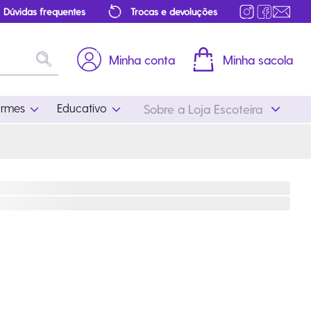
Dúvidas frequentes
Trocas e devoluções
Minha conta
Minha sacola
ormes
Educativo
Sobre a Loja Escoteira
Uniformes
Educativo
Feminino
Distintivos
Masculino
Literatura
Infantil
Programa Educativo
Atualizado
ros
Acessórios Escoteiros
Mapa de Progressão
Certificados
Cordões