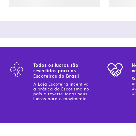
Todos os lucros são
N
revertidos para os
v
Escoteiros do Brasil
S
p
A Loja Escoteira incentiva
d
a prática do Escotismo no
pr
país e reverte todos seus
lucros para o movimento.