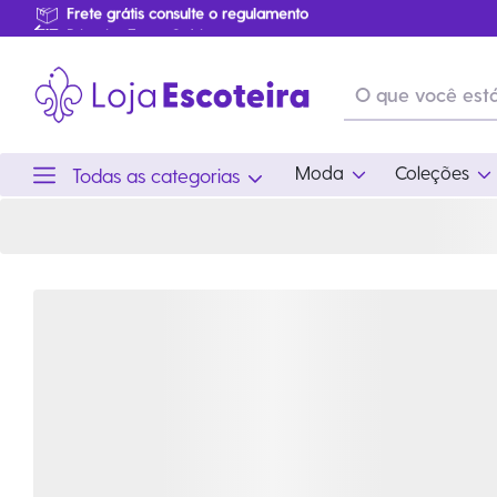
Primeira Troca Grátis
Produtos de produção Brasileira
Parcelamento das compras
Frete grátis consulte o regulamento
Primeira Troca Grátis
Moda
Coleções
Todas as categorias
Moda
Coleções
Utilid
Feminino
Coleção Snoopy
Acam
Acessórios
Eventos
Viag
Masculino
Coleção Scouts Vibes
Outro
Infantil
Coleção Flor de Lis
Coleção Centenário
Ramo Filhotes