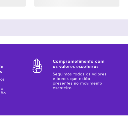
Comprometimento com
de
os valores escoteiros
s
Seguimos todos os valores
e ideais que estão
sos
presentes no movimento
escoteiro.
io
ção