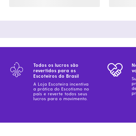
Todos os lucros são
N
revertidos para os
v
Escoteiros do Brasil
S
p
A Loja Escoteira incentiva
d
a prática do Escotismo no
pr
país e reverte todos seus
lucros para o movimento.