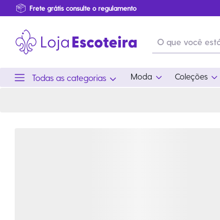
Primeira Troca Grátis
…
Produtos de produção Brasileira
Parcelamento das compras
Frete grátis consulte o regulamento
Primeira Troca Grátis
Moda
Coleções
Todas as categorias
Moda
Coleções
Utilid
Feminino
Coleção Snoopy
Acam
Acessórios
Eventos
Viag
Masculino
Coleção Scouts Vibes
Outro
Infantil
Coleção Flor de Lis
Coleção Centenário
Ramo Filhotes