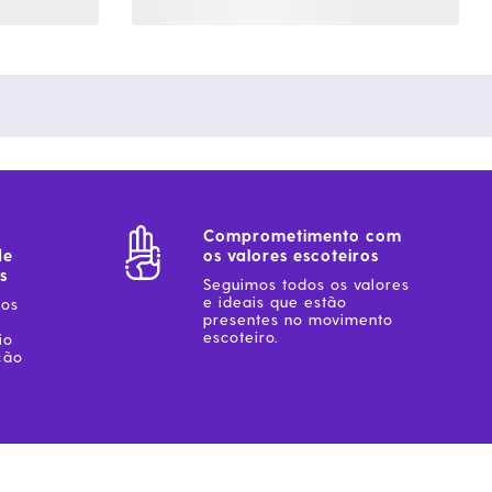
Comprometimento com
de
os valores escoteiros
s
Seguimos todos os valores
e ideais que estão
sos
presentes no movimento
escoteiro.
io
ção