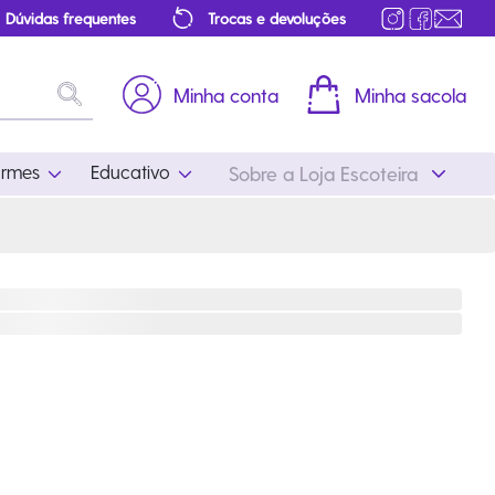
Dúvidas frequentes
Trocas e devoluções
Minha conta
Minha sacola
ormes
Educativo
Sobre a Loja Escoteira
Uniformes
Educativo
Feminino
Distintivos
Masculino
Literatura
Infantil
Programa Educativo
Atualizado
ros
Acessórios Escoteiros
Mapa de Progressão
Certificados
Cordões