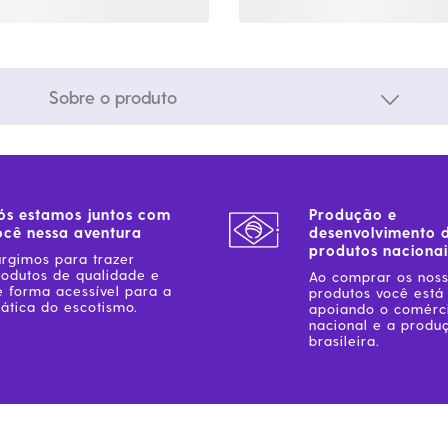
Sobre o produto
ós estamos juntos com
Produção e
ocê nessa aventura
desenvolvimento 
produtos nacionai
urgimos para trazer
rodutos de qualidade e
Ao comprar os nos
e forma acessível para a
produtos você está
ática do escotismo.
apoiando o comérc
nacional e a produ
brasileira.