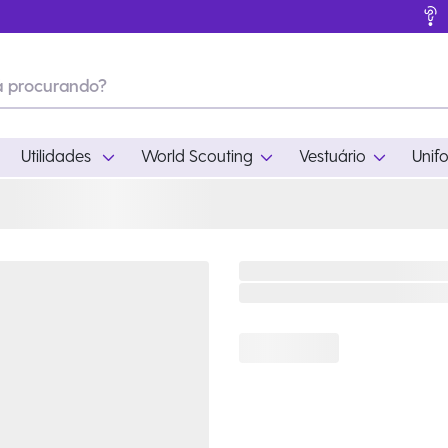
Utilidades
World Scouting
Vestuário
Unif
ades
World Scouting
Vestuário
pamento
Acampamento
Feminino
em
Moda
Masculino
s
Acessórios
Infantil
Outros
Acessórios Escotei
Educativo
Ramo Filhotes