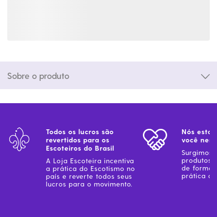
Sobre o produto
Todos os lucros são
Nós estam
revertidos para os
você ness
Escoteiros do Brasil
Surgimos 
produtos 
A Loja Escoteira incentiva
de forma 
a prática do Escotismo no
prática do
país e reverte todos seus
lucros para o movimento.