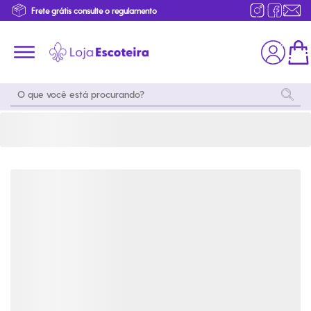
Primeira Troca Grátis
Produtos de produção Brasileira
Parcelamento das compras
Frete grátis consulte o regulamento
Primeira Troca Grátis
Moda
Coleções
Utilidades
World
Scouting
Feminino
Coleção
Acampamento
Snoopy
Acampame
Acessórios
Viagem
Eventos
Moda
Masculino
Outros
Coleção Scouts
Acessórios
Infantil
Vibes
Outros
Coleção Flor de
Educativo
Lis
Coleção