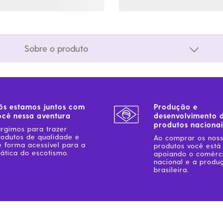
Sobre o produto
ós estamos juntos com
Produção e
ocê nessa aventura
desenvolvimento 
produtos nacionai
urgimos para trazer
rodutos de qualidade e
Ao comprar os nos
e forma acessível para a
produtos você está
ática do escotismo.
apoiando o comérc
nacional e a produ
brasileira.