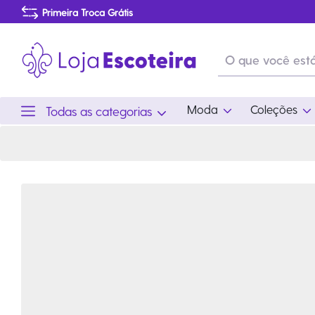
Primeira Troca Grátis
Produtos de produção Brasileira
Parcelamento das compras
Frete grátis consulte o regulamento
Primeira Troca Grátis
Moda
Coleções
Todas as categorias
Moda
Coleções
Utilid
Feminino
Coleção Snoopy
Acam
Acessórios
Eventos
Viag
Masculino
Coleção Scouts Vibes
Outro
Infantil
Coleção Flor de Lis
Coleção Centenário
Ramo Filhotes