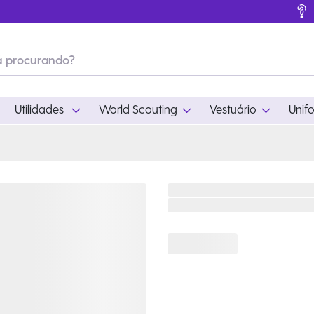
Utilidades
World Scouting
Vestuário
Unif
ades
World Scouting
Vestuário
pamento
Acampamento
Feminino
em
Moda
Masculino
s
Acessórios
Infantil
Outros
Acessórios Escotei
Educativo
Ramo Filhotes