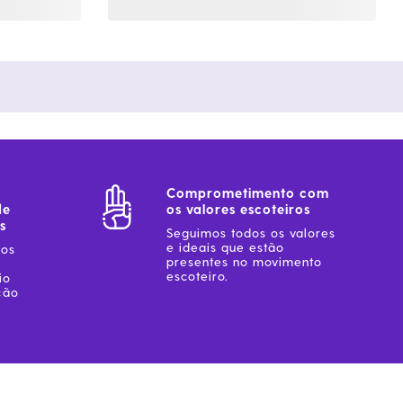
Comprometimento com
de
os valores escoteiros
s
Seguimos todos os valores
e ideais que estão
sos
presentes no movimento
escoteiro.
io
ção