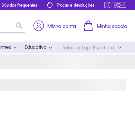
Dúvidas frequentes
Trocas e devoluções
Minha conta
Minha sacola
ormes
Educativo
Sobre a Loja Escoteira
Uniformes
Educativo
Feminino
Distintivos
Masculino
Literatura
Infantil
Programa Educativo
Atualizado
ros
Acessórios Escoteiros
Mapa de Progressão
Certificados
Cordões