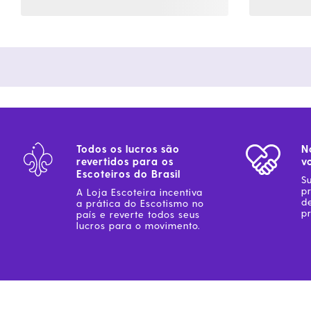
Todos os lucros são
N
revertidos para os
v
Escoteiros do Brasil
S
p
A Loja Escoteira incentiva
d
a prática do Escotismo no
pr
país e reverte todos seus
lucros para o movimento.