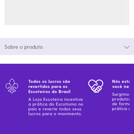
Sobre o produto
Todos os lucros são
Nós estam
revertidos para os
você ness
Escoteiros do Brasil
Surgimos 
produtos 
A Loja Escoteira incentiva
de forma 
a prática do Escotismo no
prática do
país e reverte todos seus
lucros para o movimento.