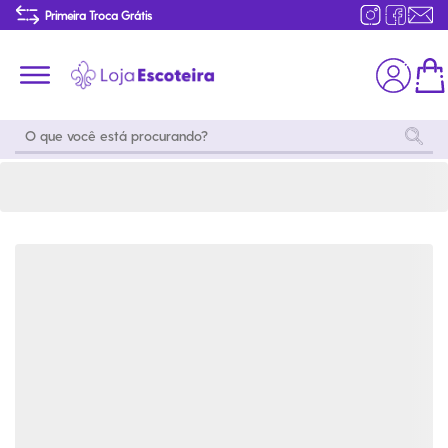
Moletom Personagens Snoopy Infantil | Loja Escoteira
Primeira Troca Grátis
Produtos de produção Brasileira
Parcelamento das compras
Frete grátis consulte o regulamento
Primeira Troca Grátis
Moda
Coleções
Utilidades
World
Scouting
Feminino
Coleção
Acampamento
Snoopy
Acampame
Acessórios
Viagem
Eventos
Moda
Masculino
Outros
Coleção Scouts
Acessórios
Infantil
Vibes
Outros
Coleção Flor de
Educativo
Lis
Coleção