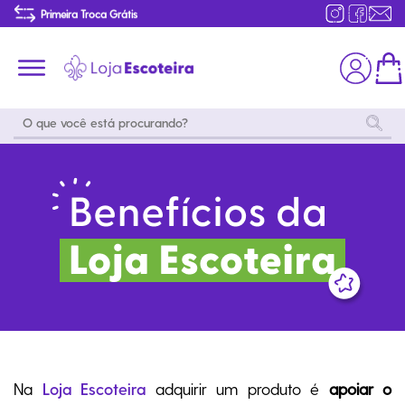
Primeira Troca Grátis
…
Produtos de produção Brasileira
Parcelamento das compras
Frete grátis consulte o regulamento
Primeira Troca Grátis
Moda
Coleções
Utilidades
World
Scouting
Feminino
Coleção
Acampamento
Snoopy
Acampame
Acessórios
Viagem
Eventos
Moda
Masculino
Outros
Coleção Scouts
Acessórios
Infantil
Vibes
Outros
Coleção Flor de
Educativo
Lis
Na
Loja Escoteira
adquirir um produto é
apoiar o
Coleção