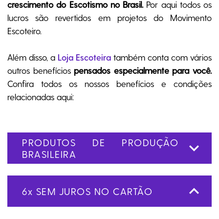
Centenário
crescimento do Escotismo no Brasil.
Por aqui todos os
lucros são revertidos em projetos do Movimento
Ramo Filhotes
Escoteiro.
Coleção Brasil
Diversidades
Além disso, a
Loja Escoteira
também conta com vários
Inclusão
outros benefícios
pensados especialmente para você.
Comemorativos
Confira todos os nossos benefícios e condições
relacionadas aqui:
PRODUTOS DE PRODUÇÃO
BRASILEIRA
6x SEM JUROS NO CARTÃO