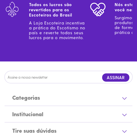
Todos os lucros são
Nós estam
revertidos para os
você ness
Escoteiros do Brasil
Surgimos 
produtos 
A Loja Escoteira incentiva
de forma 
a prática do Escotismo no
prática do
país e reverte todos seus
lucros para o movimento.
ASSINAR
Categorias
Institucional
Tire suas dúvidas