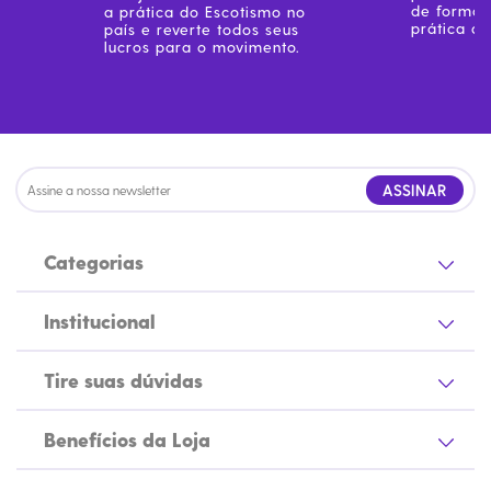
Centenário
de forma 
a prática do Escotismo no
prática do
país e reverte todos seus
Ramo Filhotes
lucros para o movimento.
Coleção Brasil
Diversidades
Inclusão
Comemorativos
ASSINAR
Categorias
Institucional
Tire suas dúvidas
Benefícios da Loja