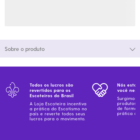
Sobre o produto
Todos os lucros são
Nós estam
revertidos para os
você ness
Escoteiros do Brasil
Surgimos 
produtos 
A Loja Escoteira incentiva
de forma 
a prática do Escotismo no
prática do
país e reverte todos seus
lucros para o movimento.