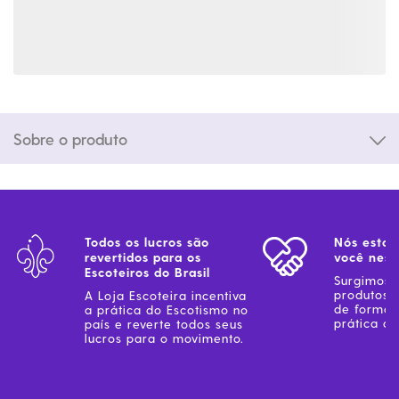
Sobre o produto
Todos os lucros são
Nós estam
revertidos para os
você ness
Escoteiros do Brasil
Surgimos 
produtos 
A Loja Escoteira incentiva
de forma 
a prática do Escotismo no
prática do
país e reverte todos seus
lucros para o movimento.