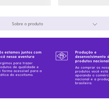
Sobre o produto
ós estamos juntos com
Produção e
ocê nessa aventura
desenvolvimento 
produtos nacionai
urgimos para trazer
rodutos de qualidade e
Ao comprar os nos
e forma acessível para a
produtos você está
ática do escotismo.
apoiando o comérc
nacional e a produ
brasileira.