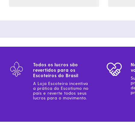
Todos os lucros são
N
revertidos para os
v
Escoteiros do Brasil
S
p
A Loja Escoteira incentiva
d
a prática do Escotismo no
pr
país e reverte todos seus
lucros para o movimento.