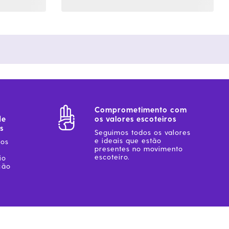
Comprometimento com
de
os valores escoteiros
s
Seguimos todos os valores
e ideais que estão
sos
presentes no movimento
escoteiro.
io
ção