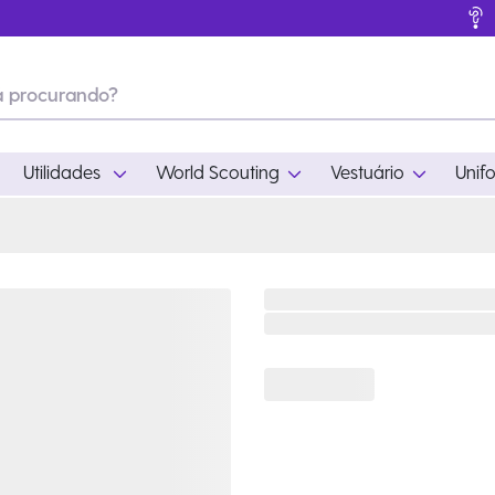
Utilidades
World Scouting
Vestuário
Unif
ades
World Scouting
Vestuário
pamento
Acampamento
Feminino
em
Moda
Masculino
s
Acessórios
Infantil
Outros
Acessórios Escotei
Educativo
Ramo Filhotes