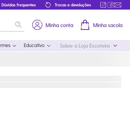
Dúvidas frequentes
Trocas e devoluções
Minha conta
Minha sacola
ormes
Educativo
Sobre a Loja Escoteira
Uniformes
Educativo
Feminino
Distintivos
Masculino
Literatura
Infantil
Programa Educativo
Atualizado
ros
Acessórios Escoteiros
Mapa de Progressão
Certificados
Cordões