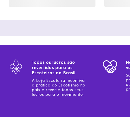
Todos os lucros são
N
revertidos para os
v
Escoteiros do Brasil
S
p
A Loja Escoteira incentiva
d
a prática do Escotismo no
pr
país e reverte todos seus
lucros para o movimento.