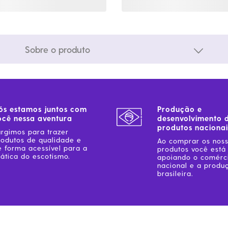
Sobre o produto
ós estamos juntos com
Produção e
ocê nessa aventura
desenvolvimento 
produtos nacionai
urgimos para trazer
rodutos de qualidade e
Ao comprar os nos
e forma acessível para a
produtos você está
ática do escotismo.
apoiando o comérc
nacional e a produ
brasileira.