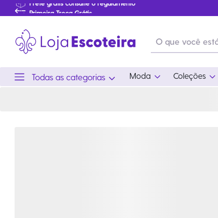
Anel de Lenço em Metal Akelá | Loja Escoteira
Primeira Troca Grátis
…
Produtos de produção Brasileira
Parcelamento das compras
Frete grátis consulte o regulamento
Primeira Troca Grátis
Moda
Coleções
Todas as categorias
Moda
Coleções
Utilid
Feminino
Coleção Snoopy
Acam
Acessórios
Eventos
Viag
Masculino
Coleção Scouts Vibes
Outro
Infantil
Coleção Flor de Lis
Coleção Centenário
Ramo Filhotes