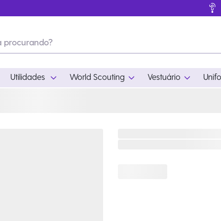
Utilidades
World Scouting
Vestuário
Unif
ades
World Scouting
Vestuário
pamento
Acampamento
Feminino
em
Moda
Masculino
s
Acessórios
Infantil
Outros
Acessórios Escotei
Educativo
Ramo Filhotes