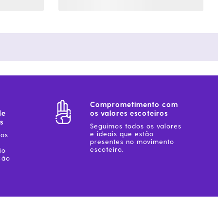
Comprometimento com
de
os valores escoteiros
s
Seguimos todos os valores
e ideais que estão
sos
presentes no movimento
escoteiro.
io
ção