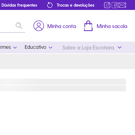
Dúvidas frequentes
Trocas e devoluções
Minha conta
Minha sacola
ormes
Educativo
Sobre a Loja Escoteira
Uniformes
Educativo
Feminino
Distintivos
Masculino
Literatura
Infantil
Programa Educativo
Atualizado
ros
Acessórios Escoteiros
Mapa de Progressão
Certificados
Cordões