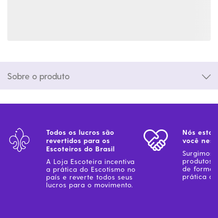
Sobre o produto
Todos os lucros são
Nós estam
revertidos para os
você ness
Escoteiros do Brasil
Surgimos 
produtos 
A Loja Escoteira incentiva
de forma 
a prática do Escotismo no
prática do
país e reverte todos seus
lucros para o movimento.