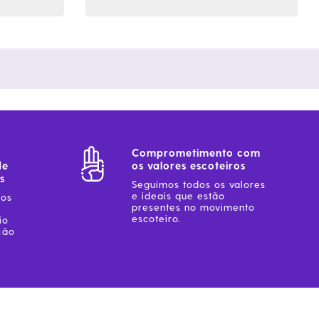
Comprometimento com
de
os valores escoteiros
s
Seguimos todos os valores
e ideais que estão
sos
presentes no movimento
escoteiro.
io
ção