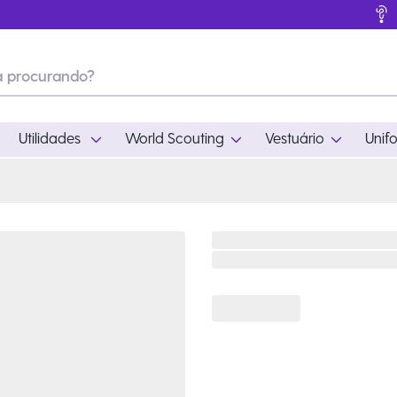
Utilidades
World Scouting
Vestuário
Unif
ades
World Scouting
Vestuário
pamento
Acampamento
Feminino
em
Moda
Masculino
s
Acessórios
Infantil
Outros
Acessórios Escotei
Educativo
Ramo Filhotes