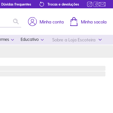
Dúvidas frequentes
Trocas e devoluções
Minha conta
Minha sacola
ormes
Educativo
Sobre a Loja Escoteira
Uniformes
Educativo
Feminino
Distintivos
Masculino
Literatura
Infantil
Programa Educativo
Atualizado
ros
Acessórios Escoteiros
Mapa de Progressão
Certificados
Cordões