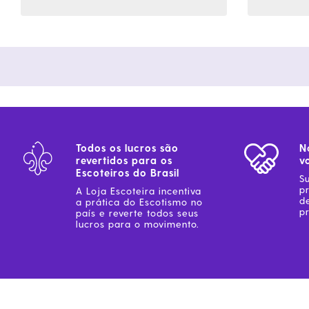
Todos os lucros são
N
revertidos para os
v
Escoteiros do Brasil
S
p
A Loja Escoteira incentiva
d
a prática do Escotismo no
pr
país e reverte todos seus
lucros para o movimento.