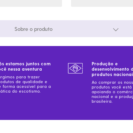
Sobre o produto
ós estamos juntos com
Produção e
ocê nessa aventura
desenvolvimento 
produtos nacionai
urgimos para trazer
rodutos de qualidade e
Ao comprar os nos
e forma acessível para a
produtos você está
ática do escotismo.
apoiando o comérc
nacional e a produ
brasileira.