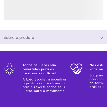
Sobre o produto
Todos os lucros são
Nós estam
revertidos para os
você ness
Escoteiros do Brasil
Surgimos 
produtos 
A Loja Escoteira incentiva
de forma 
a prática do Escotismo no
prática do
país e reverte todos seus
lucros para o movimento.