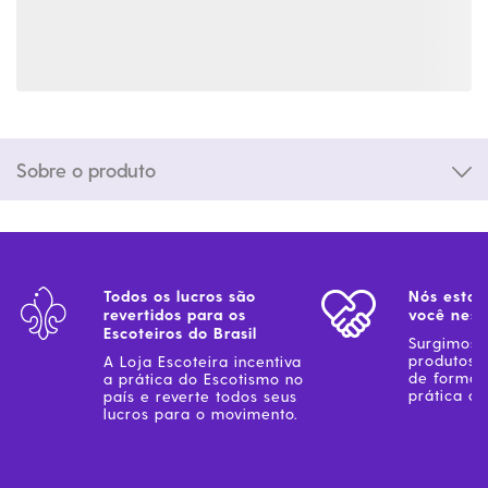
Sobre o produto
Todos os lucros são
Nós estam
revertidos para os
você ness
Escoteiros do Brasil
Surgimos 
produtos 
A Loja Escoteira incentiva
de forma 
a prática do Escotismo no
prática do
país e reverte todos seus
lucros para o movimento.