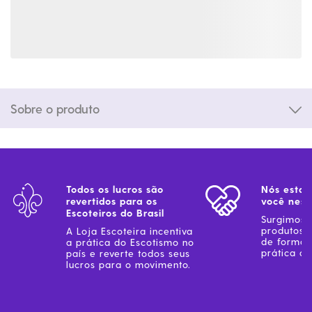
Sobre o produto
Todos os lucros são
Nós estam
revertidos para os
você ness
Escoteiros do Brasil
Surgimos 
produtos 
A Loja Escoteira incentiva
de forma 
a prática do Escotismo no
prática do
país e reverte todos seus
lucros para o movimento.