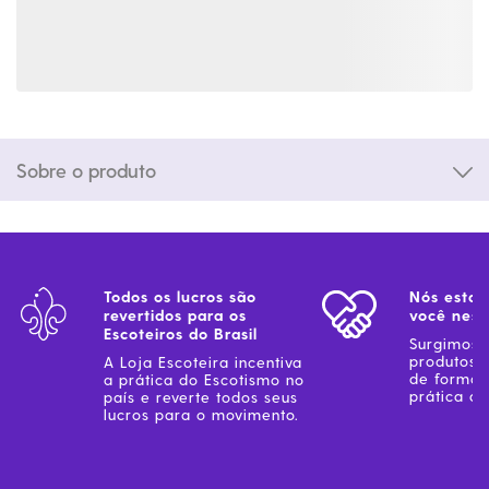
Sobre o produto
Todos os lucros são
Nós estam
revertidos para os
você ness
Escoteiros do Brasil
Surgimos 
produtos 
A Loja Escoteira incentiva
de forma 
a prática do Escotismo no
prática do
país e reverte todos seus
lucros para o movimento.