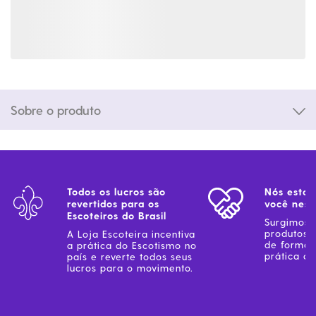
Sobre o produto
Todos os lucros são
Nós estam
revertidos para os
você ness
Escoteiros do Brasil
Surgimos 
produtos 
A Loja Escoteira incentiva
de forma 
a prática do Escotismo no
prática do
país e reverte todos seus
lucros para o movimento.