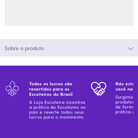
Sobre o produto
Todos os lucros são
Nós estam
revertidos para os
você ness
Escoteiros do Brasil
Surgimos 
produtos 
A Loja Escoteira incentiva
de forma 
a prática do Escotismo no
prática do
país e reverte todos seus
lucros para o movimento.