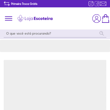
Bermuda Cargo Caqui Masculina Modelo 2016 | Loja Escoteira
Primeira Troca Grátis
Produtos de produção Brasileira
Parcelamento das compras
Frete grátis consulte o regulamento
Primeira Troca Grátis
Moda
Coleções
Utilidades
World
Scouting
Feminino
Coleção
Acampamento
Snoopy
Acampame
Acessórios
Viagem
Eventos
Moda
Masculino
Outros
Coleção Scouts
Acessórios
Infantil
Vibes
Outros
Coleção Flor de
Educativo
Lis
Coleção