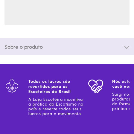
Sobre o produto
Todos os lucros são
Nós estam
revertidos para os
você ness
Escoteiros do Brasil
Surgimos 
produtos 
A Loja Escoteira incentiva
de forma 
a prática do Escotismo no
prática do
país e reverte todos seus
lucros para o movimento.