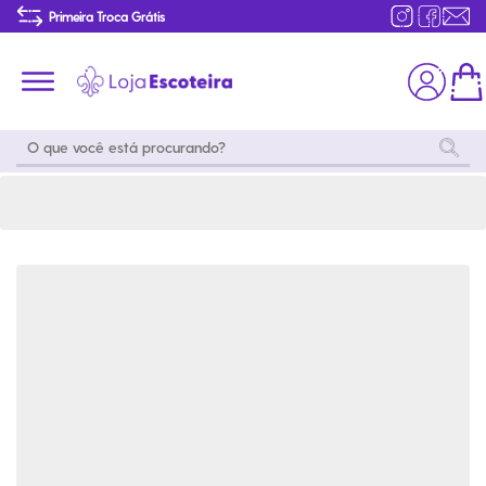
Bermuda Cargo Caqui Masculina Modelo 2016 | Loja Escoteira
Primeira Troca Grátis
Produtos de produção Brasileira
Parcelamento das compras
Frete grátis consulte o regulamento
Primeira Troca Grátis
Moda
Coleções
Utilidades
World
Scouting
Feminino
Coleção
Acampamento
Snoopy
Acampame
Acessórios
Viagem
Eventos
Moda
Masculino
Outros
Coleção Scouts
Acessórios
Infantil
Vibes
Outros
Coleção Flor de
Educativo
Lis
Coleção