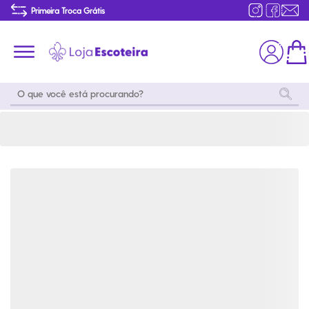
Bermuda Cargo Caqui Masculina Modelo 2016 | Loja Escoteira
Primeira Troca Grátis
Produtos de produção Brasileira
Parcelamento das compras
Frete grátis consulte o regulamento
Primeira Troca Grátis
Moda
Coleções
Utilidades
World
Scouting
Feminino
Coleção
Acampamento
Snoopy
Acampame
Acessórios
Viagem
Eventos
Moda
Masculino
Outros
Coleção Scouts
Acessórios
Infantil
Vibes
Outros
Coleção Flor de
Educativo
Lis
Coleção