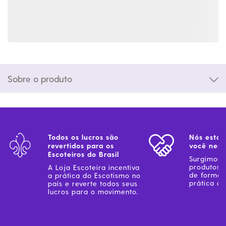
Sobre o produto
Todos os lucros são
Nós estam
revertidos para os
você ness
Escoteiros do Brasil
Surgimos 
produtos 
A Loja Escoteira incentiva
de forma 
a prática do Escotismo no
prática do
país e reverte todos seus
lucros para o movimento.