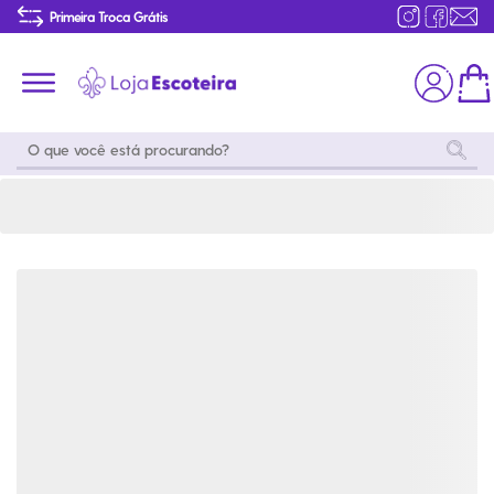
Bermuda Cargo Uniforme do Mar e do Ar Feminina Modelo 2016-36 | Loja Escoteira
Primeira Troca Grátis
Produtos de produção Brasileira
Parcelamento das compras
Frete grátis consulte o regulamento
Primeira Troca Grátis
Moda
Coleções
Utilidades
World
Scouting
Feminino
Coleção
Acampamento
Snoopy
Acampame
Acessórios
Viagem
Eventos
Moda
Masculino
Outros
Coleção Scouts
Acessórios
Infantil
Vibes
Outros
Coleção Flor de
Educativo
Lis
Coleção