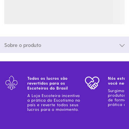
Sobre o produto
Todos os lucros são
Nós estam
revertidos para os
você ness
Escoteiros do Brasil
Surgimos 
produtos 
A Loja Escoteira incentiva
de forma 
a prática do Escotismo no
prática do
país e reverte todos seus
lucros para o movimento.