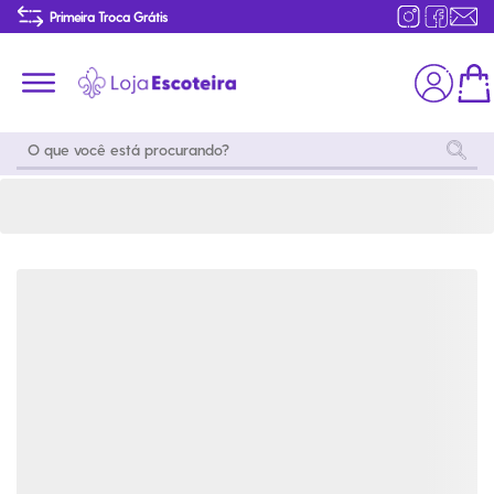
Bermuda Cargo Uniforme do Mar e do Ar Feminina Modelo 2016-50 | Loja Escoteira
Primeira Troca Grátis
Produtos de produção Brasileira
Parcelamento das compras
Frete grátis consulte o regulamento
Primeira Troca Grátis
Moda
Coleções
Utilidades
World
Scouting
Feminino
Coleção
Acampamento
Snoopy
Acampame
Acessórios
Viagem
Eventos
Moda
Masculino
Outros
Coleção Scouts
Acessórios
Infantil
Vibes
Outros
Coleção Flor de
Educativo
Lis
Coleção