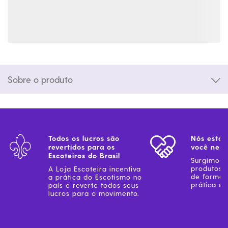
Sobre o produto
Todos os lucros são
Nós estam
revertidos para os
você ness
Escoteiros do Brasil
Surgimos 
produtos 
A Loja Escoteira incentiva
de forma 
a prática do Escotismo no
prática do
país e reverte todos seus
lucros para o movimento.