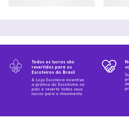
Todos os lucros são
N
revertidos para os
v
Escoteiros do Brasil
S
p
A Loja Escoteira incentiva
d
a prática do Escotismo no
pr
país e reverte todos seus
lucros para o movimento.