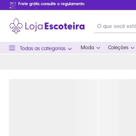
Bermuda Cargo Uniforme do Mar e do Ar Infantil Modelo 2016 | Loja Escoteira
Primeira Troca Grátis
…
Produtos de produção Brasileira
Parcelamento das compras
Frete grátis consulte o regulamento
Primeira Troca Grátis
Moda
Coleções
Todas as categorias
Moda
Coleções
Utilid
Feminino
Coleção Snoopy
Acam
Acessórios
Eventos
Viag
Masculino
Coleção Scouts Vibes
Outro
Infantil
Coleção Flor de Lis
Coleção Centenário
Ramo Filhotes