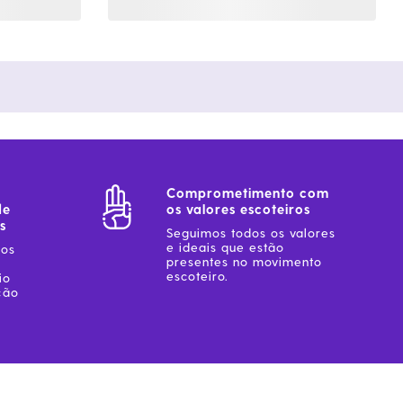
Comprometimento com
de
os valores escoteiros
s
Seguimos todos os valores
e ideais que estão
sos
presentes no movimento
escoteiro.
io
ção