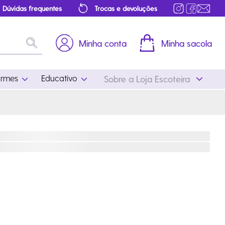
Dúvidas frequentes
Trocas e devoluções
Minha conta
Minha sacola
ormes
Educativo
Sobre a Loja Escoteira
Uniformes
Educativo
Feminino
Distintivos
Masculino
Literatura
Infantil
Programa Educativo
Atualizado
ros
Acessórios Escoteiros
Mapa de Progressão
Certificados
Cordões