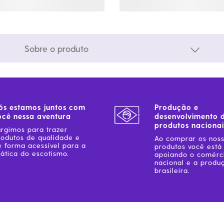
Sobre o produto
ós estamos juntos com
Produção e
ocê nessa aventura
desenvolvimento 
produtos nacionai
urgimos para trazer
rodutos de qualidade e
Ao comprar os nos
e forma acessível para a
produtos você está
ática do escotismo.
apoiando o comérc
nacional e a produ
brasileira.