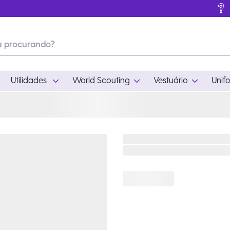
Utilidades
World Scouting
Vestuário
Unif
ades
World Scouting
Vestuário
pamento
Acampamento
Feminino
em
Moda
Masculino
s
Acessórios
Infantil
Outros
Acessórios Escotei
Educativo
Ramo Filhotes