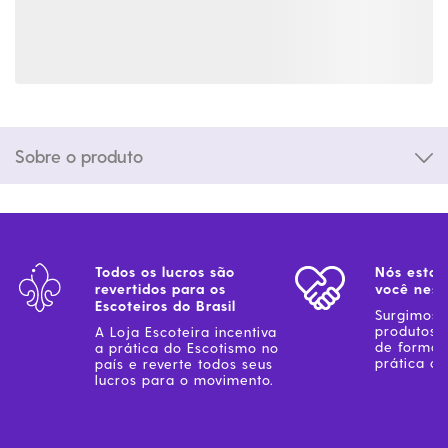
Sobre o produto
Todos os lucros são
Nós estam
revertidos para os
você ness
Escoteiros do Brasil
Surgimos 
produtos 
A Loja Escoteira incentiva
de forma 
a prática do Escotismo no
prática do
país e reverte todos seus
lucros para o movimento.