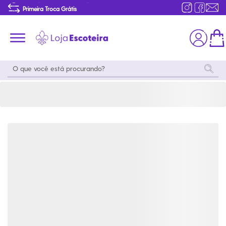
Bermuda Cargo Uniforme do Mar e do Ar Masculina Modelo 2016 | Loja Escoteira
Primeira Troca Grátis
Produtos de produção Brasileira
Parcelamento das compras
Frete grátis consulte o regulamento
Primeira Troca Grátis
Moda
Coleções
Utilidades
World
Scouting
Feminino
Coleção
Acampamento
Snoopy
Acampame
Acessórios
Viagem
Eventos
Moda
Masculino
Outros
Coleção Scouts
Acessórios
Infantil
Vibes
Outros
Coleção Flor de
Educativo
Lis
Coleção