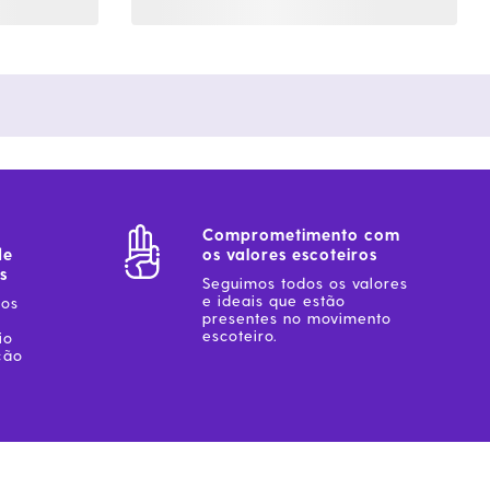
Comprometimento com
de
os valores escoteiros
s
Seguimos todos os valores
e ideais que estão
sos
presentes no movimento
escoteiro.
io
ção