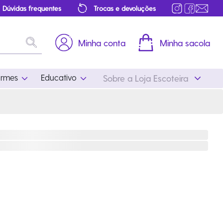
Dúvidas frequentes
Trocas e devoluções
Minha conta
Minha sacola
ormes
Educativo
Sobre a Loja Escoteira
Uniformes
Educativo
Feminino
Distintivos
Masculino
Literatura
Infantil
Programa Educativo
Atualizado
ros
Acessórios Escoteiros
Mapa de Progressão
Certificados
Cordões