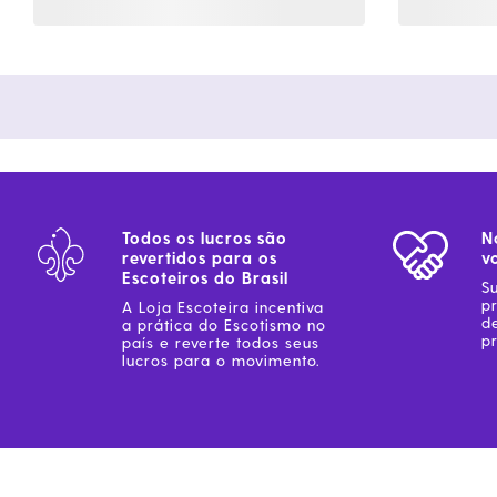
Todos os lucros são
N
revertidos para os
v
Escoteiros do Brasil
S
p
A Loja Escoteira incentiva
d
a prática do Escotismo no
pr
país e reverte todos seus
lucros para o movimento.