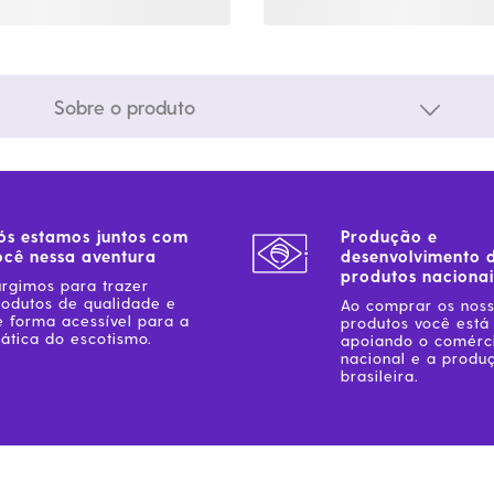
Sobre o produto
ós estamos juntos com
Produção e
ocê nessa aventura
desenvolvimento 
produtos nacionai
urgimos para trazer
rodutos de qualidade e
Ao comprar os nos
e forma acessível para a
produtos você está
ática do escotismo.
apoiando o comérc
nacional e a produ
brasileira.