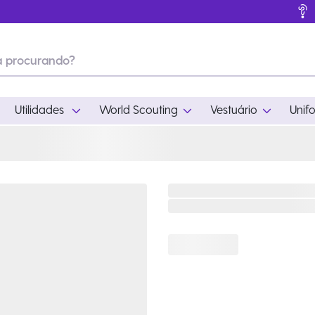
Utilidades
World Scouting
Vestuário
Unif
ades
World Scouting
Vestuário
pamento
Acampamento
Feminino
em
Moda
Masculino
s
Acessórios
Infantil
Outros
Acessórios Escotei
Educativo
Ramo Filhotes