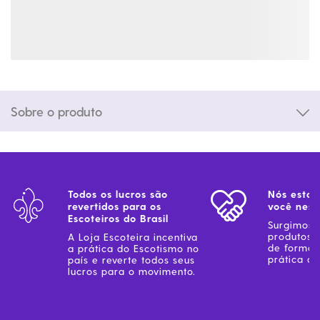
Sobre o produto
Todos os lucros são
Nós estam
revertidos para os
você ness
Escoteiros do Brasil
Surgimos 
produtos 
A Loja Escoteira incentiva
de forma 
a prática do Escotismo no
prática do
país e reverte todos seus
lucros para o movimento.