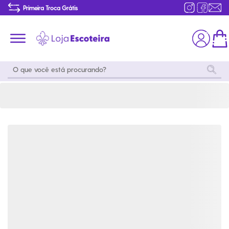
Bermuda Lobinho Azul Marinho - Sob Medida | Loja Escoteira
Primeira Troca Grátis
Produtos de produção Brasileira
Parcelamento das compras
Frete grátis consulte o regulamento
Primeira Troca Grátis
Moda
Coleções
Utilidades
World
Scouting
Feminino
Coleção
Acampamento
Snoopy
Acampame
Acessórios
Viagem
Eventos
Moda
Masculino
Outros
Coleção Scouts
Acessórios
Infantil
Vibes
Outros
Coleção Flor de
Educativo
Lis
Coleção