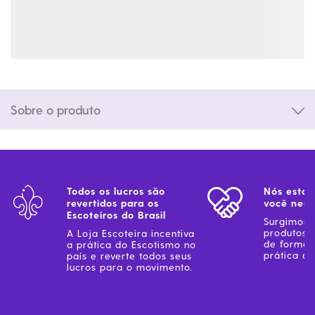
Sobre o produto
Todos os lucros são
Nós estam
revertidos para os
você ness
Escoteiros do Brasil
Surgimos 
produtos 
A Loja Escoteira incentiva
de forma 
a prática do Escotismo no
prática do
país e reverte todos seus
lucros para o movimento.