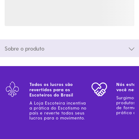
Sobre o produto
Todos os lucros são
Nós estam
revertidos para os
você ness
Escoteiros do Brasil
Surgimos 
produtos 
A Loja Escoteira incentiva
de forma 
a prática do Escotismo no
prática do
país e reverte todos seus
lucros para o movimento.