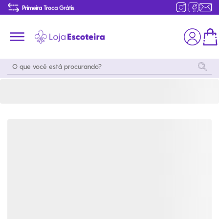
Bermuda Polybrim do Vestuário Infantil | Loja Escoteira
Primeira Troca Grátis
…
Produtos de produção Brasileira
Parcelamento das compras
Frete grátis consulte o regulamento
Primeira Troca Grátis
Moda
Coleções
Utilidades
World
Scouting
Feminino
Coleção
Acampamento
Snoopy
Acampame
Acessórios
Viagem
Eventos
Moda
Masculino
Outros
Coleção Scouts
Acessórios
Infantil
Vibes
Outros
Coleção Flor de
Educativo
Lis
Coleção