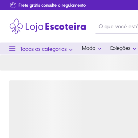
Bermuda Polybrim do Vestuário Infantil | Loja Escoteira
Primeira Troca Grátis
Produtos de produção Brasileira
Parcelamento das compras
Frete grátis consulte o regulamento
Primeira Troca Grátis
Moda
Coleções
Todas as categorias
Moda
Coleções
Utilid
Feminino
Coleção Snoopy
Acam
Acessórios
Eventos
Viag
Masculino
Coleção Scouts Vibes
Outro
Infantil
Coleção Flor de Lis
Coleção Centenário
Ramo Filhotes