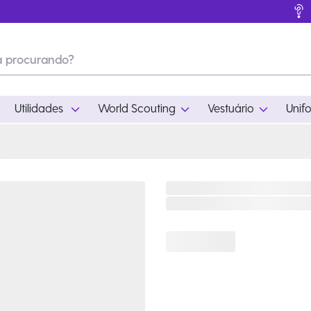
Utilidades
World Scouting
Vestuário
Unif
ades
World Scouting
Vestuário
pamento
Acampamento
Feminino
em
Moda
Masculino
s
Acessórios
Infantil
Outros
Acessórios Escotei
Educativo
Ramo Filhotes