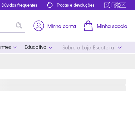
Dúvidas frequentes
Trocas e devoluções
Minha conta
Minha sacola
ormes
Educativo
Sobre a Loja Escoteira
Uniformes
Educativo
Feminino
Distintivos
Masculino
Literatura
Infantil
Programa Educativo
Atualizado
ros
Acessórios Escoteiros
Mapa de Progressão
Certificados
Cordões