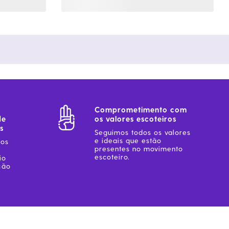
Comprometimento com
de
os valores escoteiros
s
Seguimos todos os valores
e ideais que estão
sos
presentes no movimento
escoteiro.
io
ção