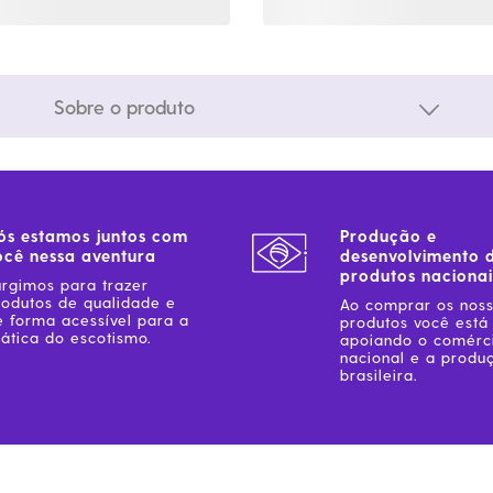
Sobre o produto
ós estamos juntos com
Produção e
ocê nessa aventura
desenvolvimento 
produtos nacionai
urgimos para trazer
rodutos de qualidade e
Ao comprar os nos
e forma acessível para a
produtos você está
ática do escotismo.
apoiando o comérc
nacional e a produ
brasileira.