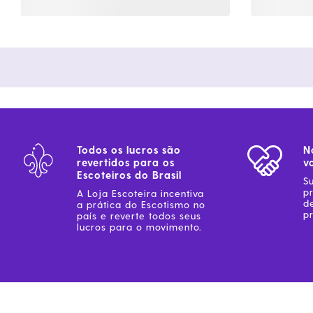
Todos os lucros são
N
revertidos para os
v
Escoteiros do Brasil
S
p
A Loja Escoteira incentiva
d
a prática do Escotismo no
pr
país e reverte todos seus
lucros para o movimento.