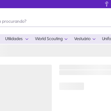
Utilidades
World Scouting
Vestuário
Unif
ades
World Scouting
Vestuário
pamento
Acampamento
Feminino
em
Moda
Masculino
s
Acessórios
Infantil
Outros
Acessórios Escotei
Educativo
Ramo Filhotes