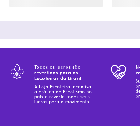
Todos os lucros são
N
revertidos para os
v
Escoteiros do Brasil
S
p
A Loja Escoteira incentiva
d
a prática do Escotismo no
pr
país e reverte todos seus
lucros para o movimento.