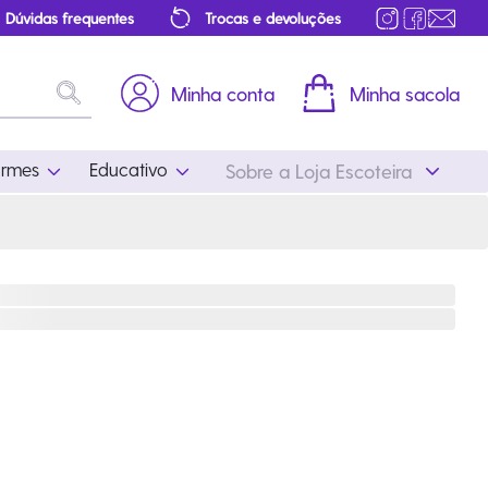
Dúvidas frequentes
Trocas e devoluções
Minha conta
Minha sacola
ormes
Educativo
Sobre a Loja Escoteira
Uniformes
Educativo
Feminino
Distintivos
Masculino
Literatura
Infantil
Programa Educativo
Atualizado
ros
Acessórios Escoteiros
Mapa de Progressão
Certificados
Cordões