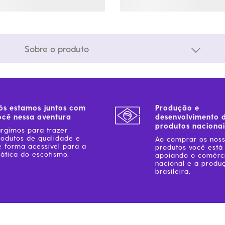
Sobre o produto
ós estamos juntos com
Produção e
ocê nessa aventura
desenvolvimento 
produtos nacionai
urgimos para trazer
rodutos de qualidade e
Ao comprar os nos
e forma acessível para a
produtos você está
ática do escotismo.
apoiando o comérc
nacional e a produ
brasileira.