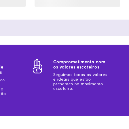
Comprometimento com
de
os valores escoteiros
s
Seguimos todos os valores
e ideais que estão
sos
presentes no movimento
escoteiro.
io
ção