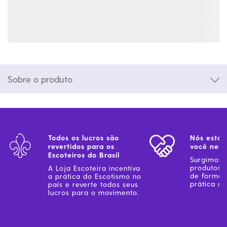
Sobre o produto
Todos os lucros são
Nós estam
revertidos para os
você ness
Escoteiros do Brasil
Surgimos 
produtos 
A Loja Escoteira incentiva
de forma 
a prática do Escotismo no
prática do
país e reverte todos seus
lucros para o movimento.