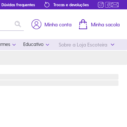
Dúvidas frequentes
Trocas e devoluções
Minha conta
Minha sacola
ormes
Educativo
Sobre a Loja Escoteira
Uniformes
Educativo
Feminino
Distintivos
Masculino
Literatura
Infantil
Programa Educativo
Atualizado
ros
Acessórios Escoteiros
Mapa de Progressão
Certificados
Cordões