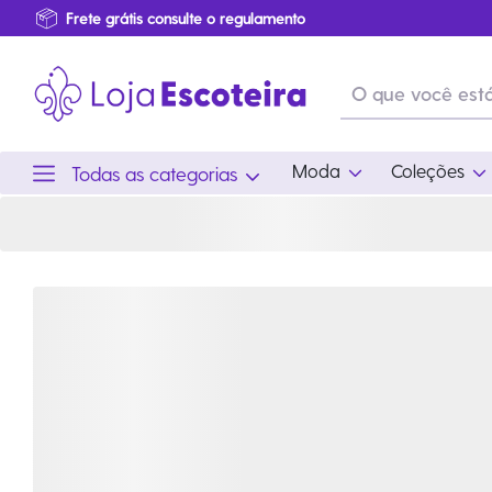
Bota Adventure Marotto 4000 Unissex Café | Loja Escoteira
Primeira Troca Grátis
Produtos de produção Brasileira
Parcelamento das compras
Frete grátis consulte o regulamento
Primeira Troca Grátis
Moda
Coleções
Todas as categorias
Moda
Coleções
Utilid
Feminino
Coleção Snoopy
Acam
Acessórios
Eventos
Viag
Masculino
Coleção Scouts Vibes
Outro
Infantil
Coleção Flor de Lis
Coleção Centenário
Ramo Filhotes