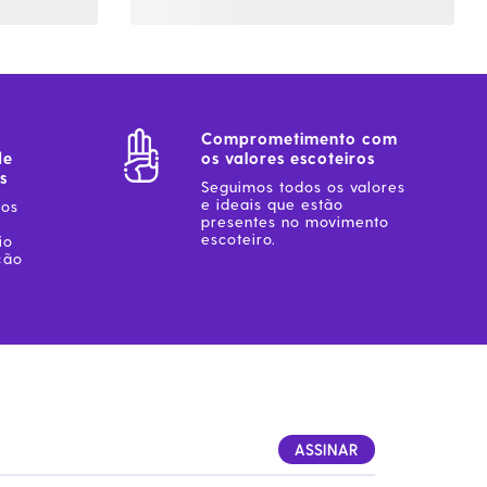
Comprometimento com
de
os valores escoteiros
s
Seguimos todos os valores
e ideais que estão
sos
presentes no movimento
escoteiro.
io
ção
ASSINAR