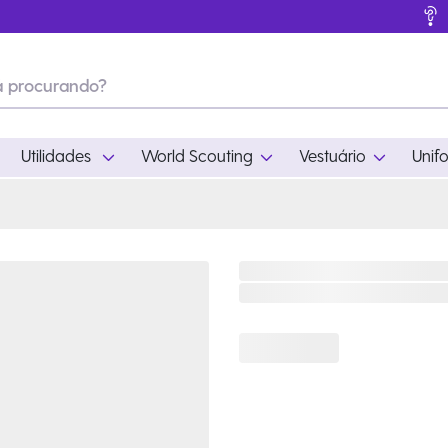
Utilidades
World Scouting
Vestuário
Unif
ades
World Scouting
Vestuário
pamento
Acampamento
Feminino
em
Moda
Masculino
s
Acessórios
Infantil
Outros
Acessórios Escotei
Educativo
Ramo Filhotes