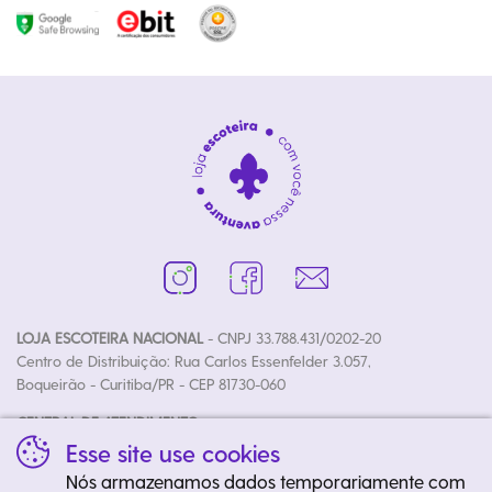
LOJA ESCOTEIRA NACIONAL
- CNPJ 33.788.431/0202-20
Centro de Distribuição: Rua Carlos Essenfelder 3.057,
Boqueirão - Curitiba/PR - CEP 81730-060
CENTRAL DE ATENDIMENTO:
Fone: (41) 3020-4700 | E-mail: loja@escoteiros.org.br
Esse site use cookies
Horários: Segunda à Sexta das 08h30 às 12h00 e 13h30 às 17h50
Nós armazenamos dados temporariamente com