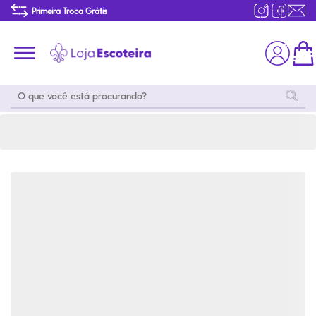
Bota Adventure Marotto 4000 Unissex Café | Loja Escoteira
Primeira Troca Grátis
Produtos de produção Brasileira
Parcelamento das compras
Frete grátis consulte o regulamento
Primeira Troca Grátis
Moda
Coleções
Utilidades
World
Scouting
Feminino
Coleção
Acampamento
Snoopy
Acampame
Acessórios
Viagem
Eventos
Moda
Masculino
Outros
Coleção Scouts
Acessórios
Infantil
Vibes
Outros
Coleção Flor de
Educativo
Lis
Coleção