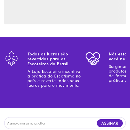
Todos os lucros são
Nós estam
revertidos para os
você ness
Escoteiros do Brasil
Surgimos 
produtos 
A Loja Escoteira incentiva
de forma 
a prática do Escotismo no
prática do
país e reverte todos seus
lucros para o movimento.
ASSINAR