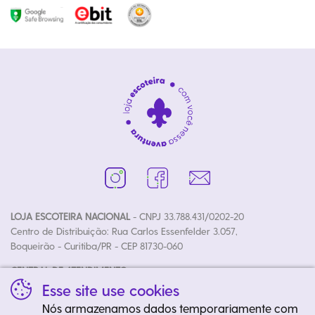
LOJA ESCOTEIRA NACIONAL
- CNPJ 33.788.431/0202-20
Centro de Distribuição: Rua Carlos Essenfelder 3.057,
Boqueirão - Curitiba/PR - CEP 81730-060
CENTRAL DE ATENDIMENTO:
Fone: (41) 3020-4700 | E-mail: loja@escoteiros.org.br
Esse site use cookies
Horários: Segunda à Sexta das 08h30 às 12h00 e 13h30 às 17h50
Nós armazenamos dados temporariamente com