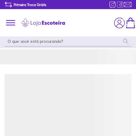
Bota Bullterrier Canadian II Unissex Grafite | Loja Escoteira
Primeira Troca Grátis
Produtos de produção Brasileira
Parcelamento das compras
Frete grátis consulte o regulamento
Primeira Troca Grátis
Moda
Coleções
Utilidades
World
Scouting
Feminino
Coleção
Acampamento
Snoopy
Acampame
Acessórios
Viagem
Eventos
Moda
Masculino
Outros
Coleção Scouts
Acessórios
Infantil
Vibes
Outros
Coleção Flor de
Educativo
Lis
Coleção