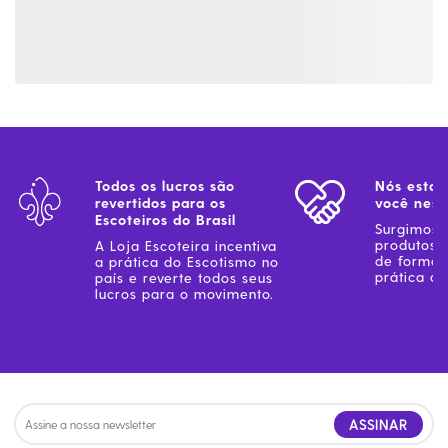
Todos os lucros são
Nós estam
revertidos para os
você ness
Escoteiros do Brasil
Surgimos 
produtos 
A Loja Escoteira incentiva
de forma 
a prática do Escotismo no
prática do
país e reverte todos seus
lucros para o movimento.
ASSINAR