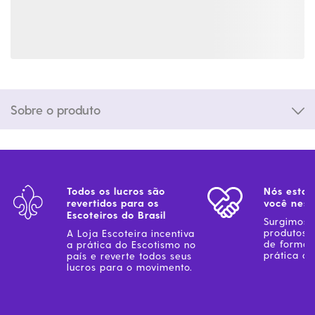
Sobre o produto
Todos os lucros são
Nós estam
revertidos para os
você ness
Escoteiros do Brasil
Surgimos 
produtos 
A Loja Escoteira incentiva
de forma 
a prática do Escotismo no
prática do
país e reverte todos seus
lucros para o movimento.