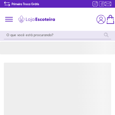
Bota Macboot Masculino Topázio Café Marrom | Loja Escoteira
Primeira Troca Grátis
Produtos de produção Brasileira
Parcelamento das compras
Frete grátis consulte o regulamento
Primeira Troca Grátis
Moda
Coleções
Utilidades
World
Scouting
Feminino
Coleção
Acampamento
Snoopy
Acampame
Acessórios
Viagem
Eventos
Moda
Masculino
Outros
Coleção Scouts
Acessórios
Infantil
Vibes
Outros
Coleção Flor de
Educativo
Lis
Coleção