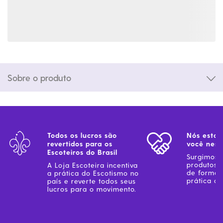
Sobre o produto
Todos os lucros são
Nós estam
revertidos para os
você ness
Escoteiros do Brasil
Surgimos 
produtos 
A Loja Escoteira incentiva
de forma 
a prática do Escotismo no
prática do
país e reverte todos seus
lucros para o movimento.