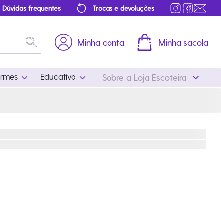
Dúvidas frequentes
Trocas e devoluções
Minha conta
Minha sacola
ormes
Educativo
Sobre a Loja Escoteira
Uniformes
Educativo
Feminino
Distintivos
Masculino
Literatura
Infantil
Programa Educativo
Atualizado
ros
Acessórios Escoteiros
Mapa de Progressão
Certificados
Cordões