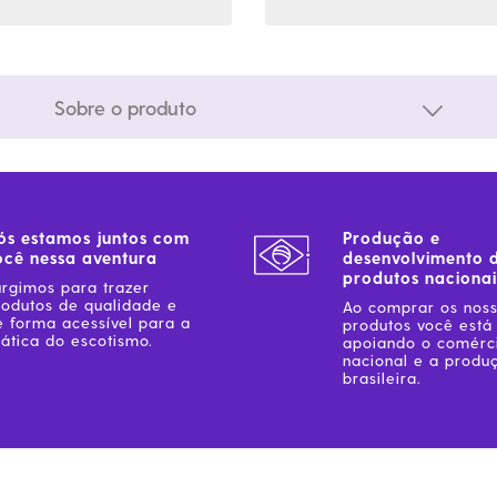
Sobre o produto
ós estamos juntos com
Produção e
ocê nessa aventura
desenvolvimento 
produtos nacionai
urgimos para trazer
rodutos de qualidade e
Ao comprar os nos
e forma acessível para a
produtos você está
ática do escotismo.
apoiando o comérc
nacional e a produ
brasileira.