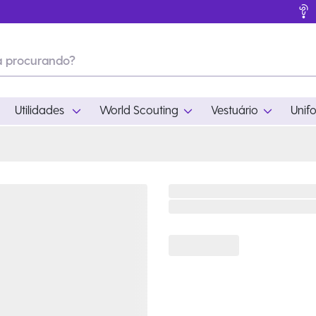
Utilidades
World Scouting
Vestuário
Unif
ades
World Scouting
Vestuário
pamento
Acampamento
Feminino
em
Moda
Masculino
s
Acessórios
Infantil
Outros
Acessórios Escotei
Educativo
Ramo Filhotes