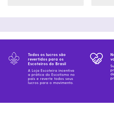
Todos os lucros são
N
revertidos para os
v
Escoteiros do Brasil
S
p
A Loja Escoteira incentiva
d
a prática do Escotismo no
pr
país e reverte todos seus
lucros para o movimento.