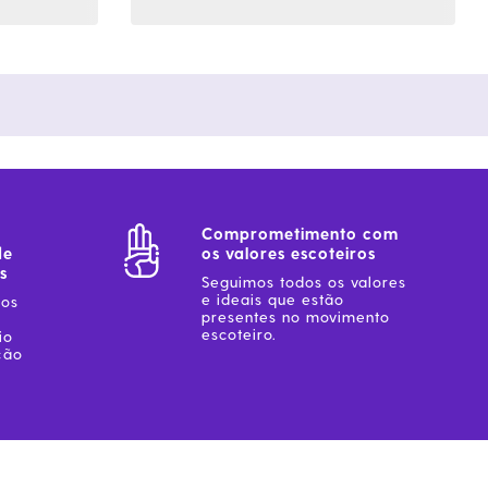
Comprometimento com
de
os valores escoteiros
s
Seguimos todos os valores
e ideais que estão
sos
presentes no movimento
escoteiro.
io
ção