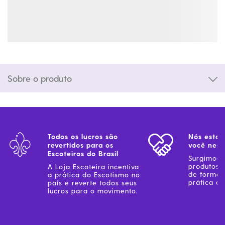
Sobre o produto
Todos os lucros são
Nós estam
revertidos para os
você ness
Escoteiros do Brasil
Surgimos 
produtos 
A Loja Escoteira incentiva
de forma 
a prática do Escotismo no
prática do
país e reverte todos seus
lucros para o movimento.