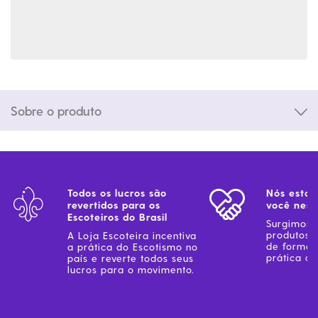
Sobre o produto
Todos os lucros são
Nós estam
revertidos para os
você ness
Escoteiros do Brasil
Surgimos 
produtos 
A Loja Escoteira incentiva
de forma 
a prática do Escotismo no
prática do
país e reverte todos seus
lucros para o movimento.