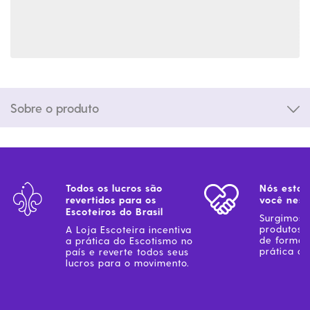
Sobre o produto
Todos os lucros são
Nós estam
revertidos para os
você ness
Escoteiros do Brasil
Surgimos 
produtos 
A Loja Escoteira incentiva
de forma 
a prática do Escotismo no
prática do
país e reverte todos seus
lucros para o movimento.