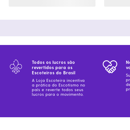
Todos os lucros são
N
revertidos para os
v
Escoteiros do Brasil
S
p
A Loja Escoteira incentiva
d
a prática do Escotismo no
pr
país e reverte todos seus
lucros para o movimento.