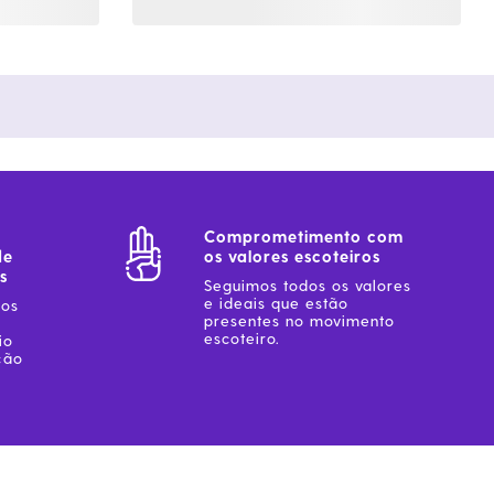
Comprometimento com
de
os valores escoteiros
s
Seguimos todos os valores
e ideais que estão
sos
presentes no movimento
escoteiro.
io
ção