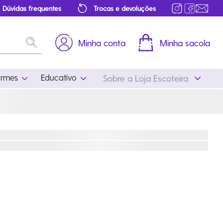
Dúvidas frequentes
Trocas e devoluções
Minha conta
Minha sacola
ormes
Educativo
Sobre a Loja Escoteira
Uniformes
Educativo
Feminino
Distintivos
Masculino
Literatura
Infantil
Programa Educativo
Atualizado
ros
Acessórios Escoteiros
Mapa de Progressão
Certificados
Cordões