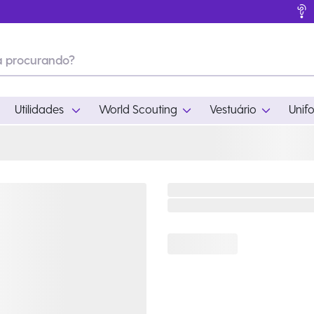
Utilidades
World Scouting
Vestuário
Unif
ades
World Scouting
Vestuário
pamento
Acampamento
Feminino
em
Moda
Masculino
s
Acessórios
Infantil
Outros
Acessórios Escotei
Educativo
Ramo Filhotes