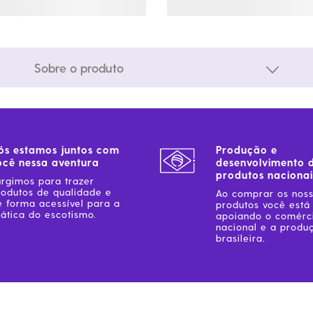
Sobre o produto
ós estamos juntos com
Produção e
ocê nessa aventura
desenvolvimento 
produtos nacionai
urgimos para trazer
rodutos de qualidade e
Ao comprar os nos
e forma acessível para a
produtos você está
ática do escotismo.
apoiando o comérc
nacional e a produ
brasileira.