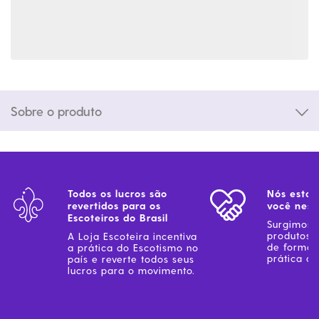
Sobre o produto
Todos os lucros são
Nós estam
revertidos para os
você ness
Escoteiros do Brasil
Surgimos 
produtos 
A Loja Escoteira incentiva
de forma 
a prática do Escotismo no
prática do
país e reverte todos seus
lucros para o movimento.