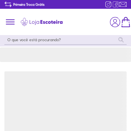
Calça Destacável Uniforme do Mar e do Ar Feminina Modelo 2016-44 | Loja Escoteira
Primeira Troca Grátis
Produtos de produção Brasileira
Parcelamento das compras
Frete grátis consulte o regulamento
Primeira Troca Grátis
Moda
Coleções
Utilidades
World
Scouting
Feminino
Coleção
Acampamento
Snoopy
Acampame
Acessórios
Viagem
Eventos
Moda
Masculino
Outros
Coleção Scouts
Acessórios
Infantil
Vibes
Outros
Coleção Flor de
Educativo
Lis
Coleção