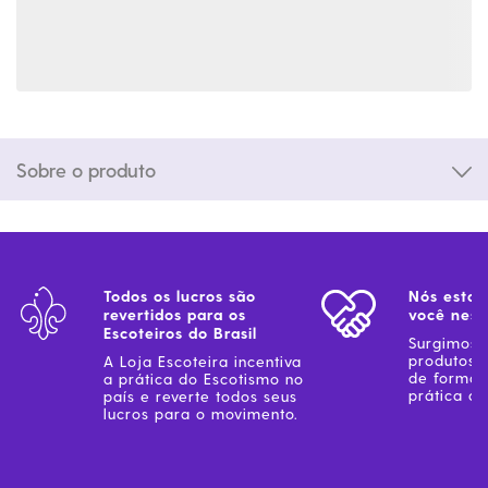
Sobre o produto
Todos os lucros são
Nós estam
revertidos para os
você ness
Escoteiros do Brasil
Surgimos 
produtos 
A Loja Escoteira incentiva
de forma 
a prática do Escotismo no
prática do
país e reverte todos seus
lucros para o movimento.