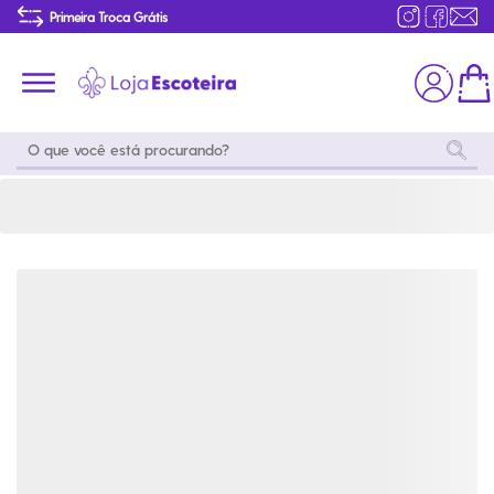
Calça Destacável Uniforme do Mar e do Ar Infantil Modelo 2016 | Loja Escoteira
Primeira Troca Grátis
Produtos de produção Brasileira
Parcelamento das compras
Frete grátis consulte o regulamento
Primeira Troca Grátis
Moda
Coleções
Utilidades
World
Scouting
Feminino
Coleção
Acampamento
Snoopy
Acampame
Acessórios
Viagem
Eventos
Moda
Masculino
Outros
Coleção Scouts
Acessórios
Infantil
Vibes
Outros
Coleção Flor de
Educativo
Lis
Coleção