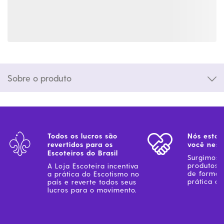
Sobre o produto
Todos os lucros são
Nós estam
revertidos para os
você ness
Escoteiros do Brasil
Surgimos 
produtos 
A Loja Escoteira incentiva
de forma 
a prática do Escotismo no
prática do
país e reverte todos seus
lucros para o movimento.