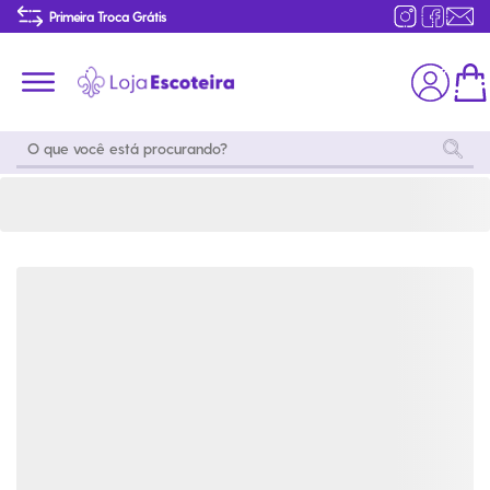
Calça Destacável Uniforme do Mar e do Ar Infantil Modelo 2016 | Loja Escoteira
Primeira Troca Grátis
Produtos de produção Brasileira
Parcelamento das compras
Frete grátis consulte o regulamento
Primeira Troca Grátis
Moda
Coleções
Utilidades
World
Scouting
Feminino
Coleção
Acampamento
Snoopy
Acampame
Acessórios
Viagem
Eventos
Moda
Masculino
Outros
Coleção Scouts
Acessórios
Infantil
Vibes
Outros
Coleção Flor de
Educativo
Lis
Coleção