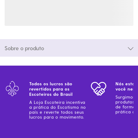
Sobre o produto
Todos os lucros são
Nós estam
revertidos para os
você ness
Escoteiros do Brasil
Surgimos 
produtos 
A Loja Escoteira incentiva
de forma 
a prática do Escotismo no
prática do
país e reverte todos seus
lucros para o movimento.