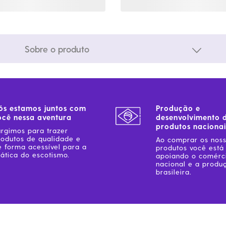
Sobre o produto
ós estamos juntos com
Produção e
ocê nessa aventura
desenvolvimento 
produtos nacionai
urgimos para trazer
rodutos de qualidade e
Ao comprar os nos
e forma acessível para a
produtos você está
ática do escotismo.
apoiando o comérc
nacional e a produ
brasileira.