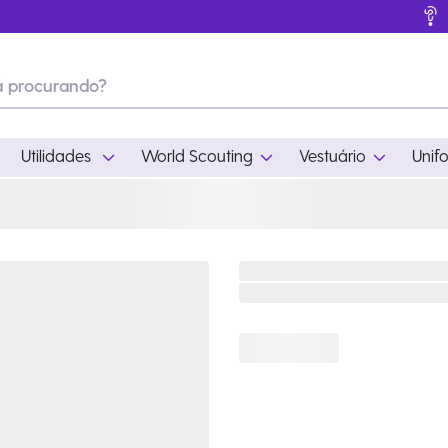
Utilidades
World Scouting
Vestuário
Unif
ades
World Scouting
Vestuário
pamento
Acampamento
Feminino
em
Moda
Masculino
s
Acessórios
Infantil
Outros
Acessórios Escotei
Educativo
Ramo Filhotes