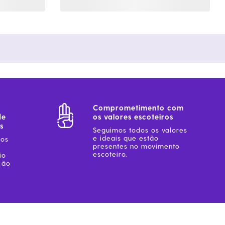
Comprometimento com
de
os valores escoteiros
s
Seguimos todos os valores
e ideais que estão
sos
presentes no movimento
escoteiro.
io
ção