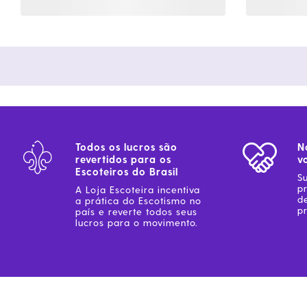
Todos os lucros são
N
revertidos para os
v
Escoteiros do Brasil
S
p
A Loja Escoteira incentiva
d
a prática do Escotismo no
pr
país e reverte todos seus
lucros para o movimento.