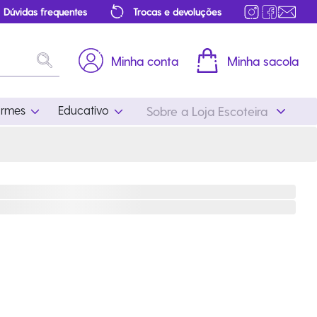
Dúvidas frequentes
Trocas e devoluções
Minha conta
Minha sacola
ormes
Educativo
Sobre a Loja Escoteira
Uniformes
Educativo
Feminino
Distintivos
Masculino
Literatura
Infantil
Programa Educativo
Atualizado
ros
Acessórios Escoteiros
Mapa de Progressão
Certificados
Cordões