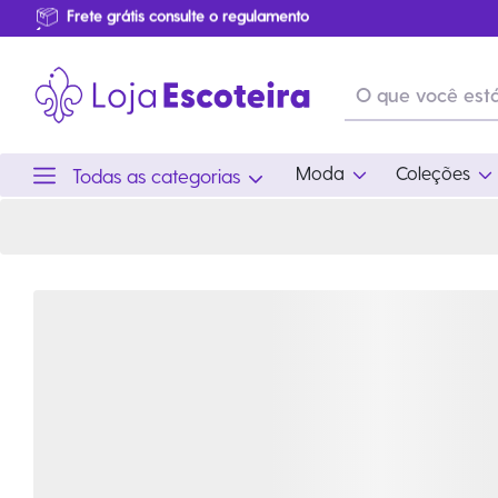
Calça Destacável Uniforme do Mar e do Ar Infantil Modelo 2016 - Sob Medida | Loja Escoteira
Primeira Troca Grátis
…
Produtos de produção Brasileira
Parcelamento das compras
Frete grátis consulte o regulamento
Primeira Troca Grátis
Moda
Coleções
Todas as categorias
Moda
Coleções
Utilid
Feminino
Coleção Snoopy
Acam
Acessórios
Eventos
Viag
Masculino
Coleção Scouts Vibes
Outro
Infantil
Coleção Flor de Lis
Coleção Centenário
Ramo Filhotes