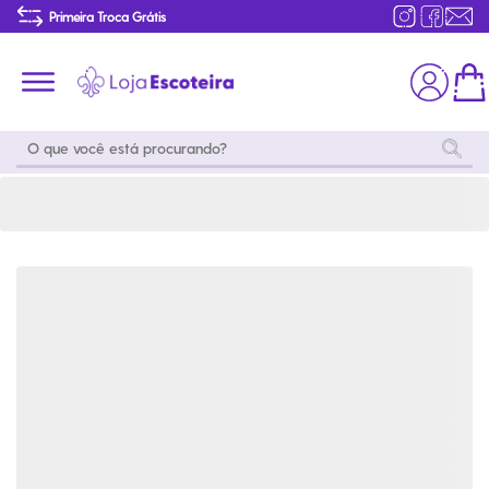
Calça Destacável Uniforme do Mar e do Ar Masculina Modelo 2016-58 | Loja Escoteira
Primeira Troca Grátis
Produtos de produção Brasileira
Parcelamento das compras
Frete grátis consulte o regulamento
Primeira Troca Grátis
Moda
Coleções
Utilidades
World
Scouting
Feminino
Coleção
Acampamento
Snoopy
Acampame
Acessórios
Viagem
Eventos
Moda
Masculino
Outros
Coleção Scouts
Acessórios
Infantil
Vibes
Outros
Coleção Flor de
Educativo
Lis
Coleção