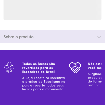
Sobre o produto
Todos os lucros são
Nós estam
revertidos para os
você ness
Escoteiros do Brasil
Surgimos 
produtos 
A Loja Escoteira incentiva
de forma 
a prática do Escotismo no
prática do
país e reverte todos seus
lucros para o movimento.